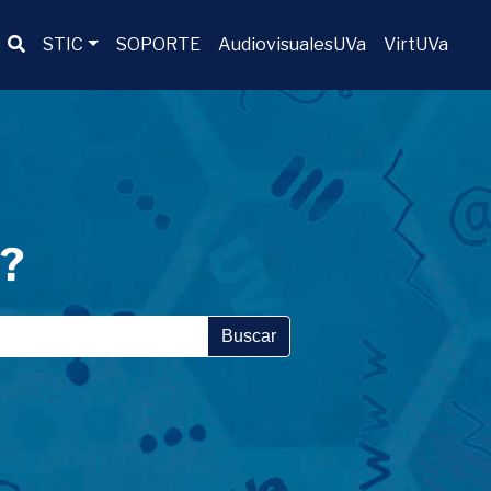
Buscador
STIC
SOPORTE
AudiovisualesUVa
VirtUVa
a?
Buscar