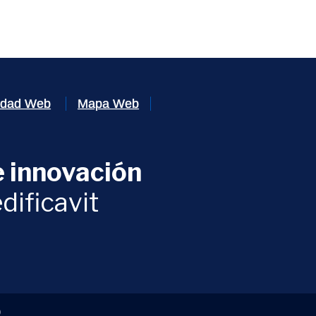
lidad Web
Mapa Web
 innovación
ventana)
dificavit
)