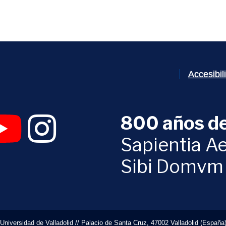
Accesibi
800 años de
 abrirá en una nueva ventana)
UVa (se abrirá en una nueva ventana)
am Digital UVa (se abrirá en una nueva ventana)
YouTube Digital UVa (se abrirá en una nueva ventana)
Instagram Digital UVa (se abrirá en una nueva 
Sapientia Ae
Sibi Domvm
Universidad de Valladolid // Palacio de Santa Cruz, 47002 Valladolid (España