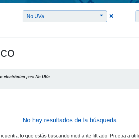
Clic para borrar el filtro Correo electrónico
Clic para bo
No UVa
ico
o electrónico
para
No UVa
No hay resultados de la búsqueda
cuentra lo que estás buscando mediante filtrado. Prueba a util