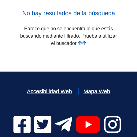
No hay resultados de la búsqueda
Parece que no se encuentra lo que estás
buscando mediante filtrado. Prueba a utilizar
el buscador
Accesibilidad Web
Mapa Web
Facebook Digital UVa (se abrirá en una nueva v
Twitter Digital UVa (se abrirá en una n
Telegram Digital UVa (se abr
YouTube Digital 
Instagr