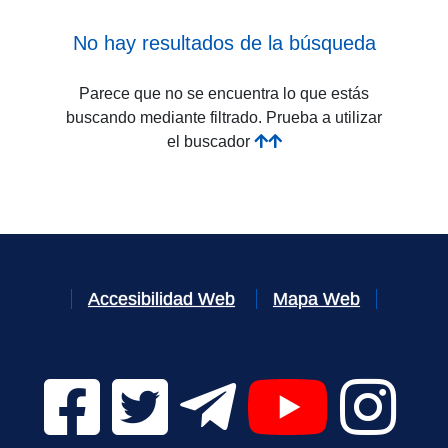
No hay resultados de la búsqueda
Parece que no se encuentra lo que estás
buscando mediante filtrado. Prueba a utilizar
el buscador
Accesibilidad Web
Mapa Web
Facebook Digital UVa (se abrirá en una nueva v
Twitter Digital UVa (se abrirá en una n
Telegram Digital UVa (se abr
YouTube Digital 
Instagr