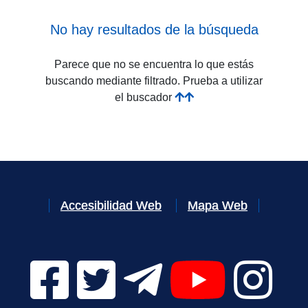
No hay resultados de la búsqueda
Parece que no se encuentra lo que estás
buscando mediante filtrado. Prueba a utilizar
el buscador
Accesibilidad Web
Mapa Web
Facebook Digital UVa (se abrirá en una nueva v
Twitter Digital UVa (se abrirá en una n
Telegram Digital UVa (se abr
YouTube Digital 
Instagr