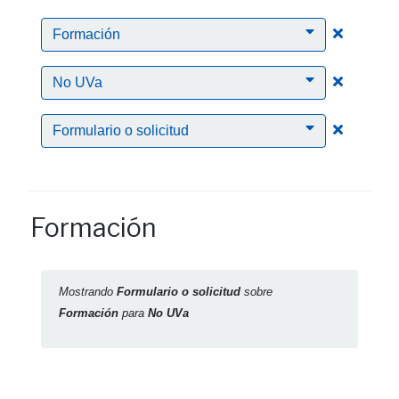
Clic para
Formación
Clic para
No UVa
Clic para
Formulario o solicitud
Formación
Mostrando
Formulario o solicitud
sobre
Formación
para
No UVa