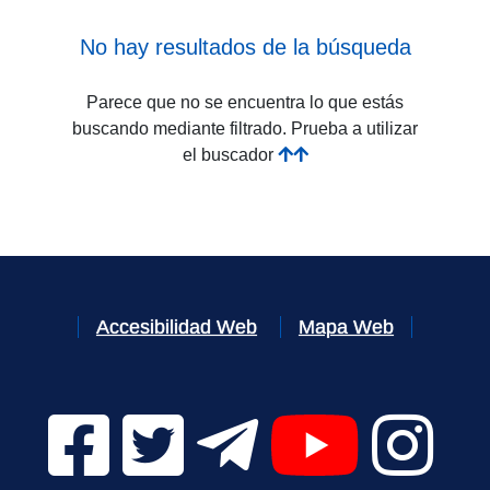
No hay resultados de la búsqueda
Parece que no se encuentra lo que estás
buscando mediante filtrado. Prueba a utilizar
el buscador
Accesibilidad Web
Mapa Web
Facebook Digital UVa (se abrirá en una nueva v
Twitter Digital UVa (se abrirá en una n
Telegram Digital UVa (se abr
YouTube Digital 
Instagr