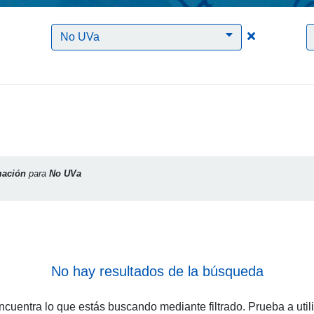
Clic para borrar el filtro Formación
Clic para bo
No UVa
ación
para
No UVa
No hay resultados de la búsqueda
cuentra lo que estás buscando mediante filtrado. Prueba a util