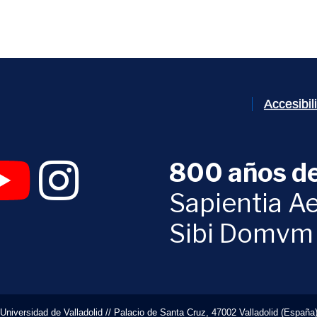
Accesibi
800 años de
 abrirá en una nueva ventana)
UVa (se abrirá en una nueva ventana)
am Digital UVa (se abrirá en una nueva ventana)
YouTube Digital UVa (se abrirá en una nueva ventana)
Instagram Digital UVa (se abrirá en una nueva 
Sapientia Ae
Sibi Domvm
Universidad de Valladolid // Palacio de Santa Cruz, 47002 Valladolid (España