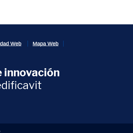
lidad Web
Mapa Web
 innovación
ventana)
dificavit
)