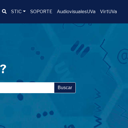
Buscador
STIC
SOPORTE
AudiovisualesUVa
VirtUVa
a?
Buscar