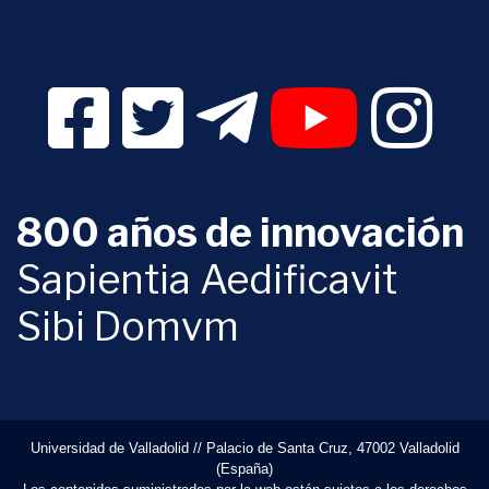
Facebook Digital UVa (se abrirá en una nueva v
Twitter Digital UVa (se abrirá en una n
Telegram Digital UVa (se abr
YouTube Digital 
Instagr
800 años de innovación
Sapientia Aedificavit
Sibi Domvm
Universidad de Valladolid // Palacio de Santa Cruz, 47002 Valladolid
(España)