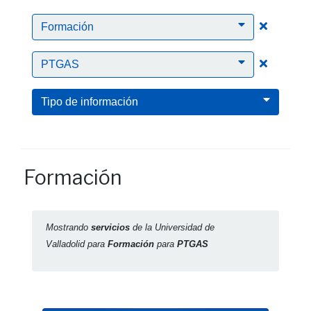
Clic para
Formación
Clic para
PTGAS
Tipo de información
Formación
Mostrando
servicios
de la Universidad de
Valladolid para
Formación
para
PTGAS