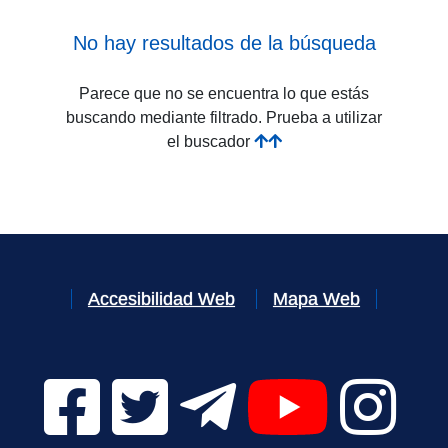
No hay resultados de la búsqueda
Parece que no se encuentra lo que estás
buscando mediante filtrado. Prueba a utilizar
el buscador
Accesibilidad Web
Mapa Web
Facebook Digital UVa (se abrirá en una nueva v
Twitter Digital UVa (se abrirá en una n
Telegram Digital UVa (se abr
YouTube Digital 
Instagr