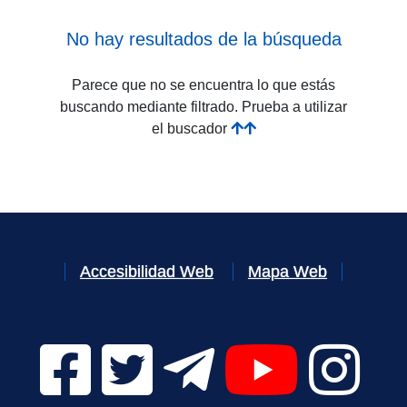
No hay resultados de la búsqueda
Parece que no se encuentra lo que estás
buscando mediante filtrado. Prueba a utilizar
el buscador
Accesibilidad Web
Mapa Web
Facebook Digital UVa (se abrirá en una nueva v
Twitter Digital UVa (se abrirá en una n
Telegram Digital UVa (se abr
YouTube Digital 
Instagr