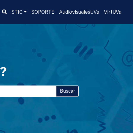
Buscador
STIC
SOPORTE
AudiovisualesUVa
VirtUVa
a?
Buscar