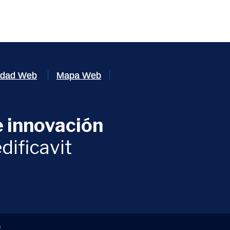
lidad Web
Mapa Web
 innovación
ventana)
dificavit
)