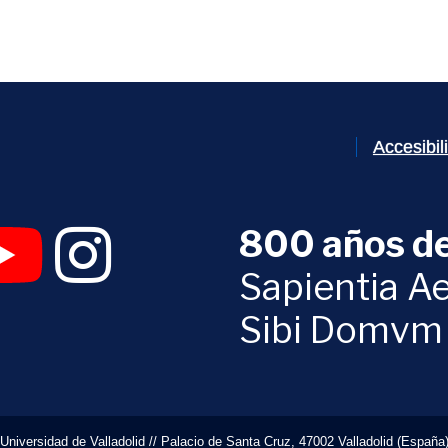
Accesibi
800 años de
 abrirá en una nueva ventana)
UVa (se abrirá en una nueva ventana)
am Digital UVa (se abrirá en una nueva ventana)
YouTube Digital UVa (se abrirá en una nueva ventana)
Instagram Digital UVa (se abrirá en una nueva 
Sapientia Ae
Sibi Domvm
Universidad de Valladolid // Palacio de Santa Cruz, 47002 Valladolid (España