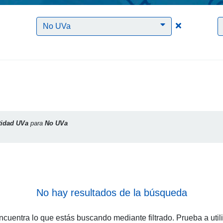
Clic para borrar el filtro Identidad UVa
Clic para bo
No UVa
tidad UVa
para
No UVa
No hay resultados de la búsqueda
cuentra lo que estás buscando mediante filtrado. Prueba a util