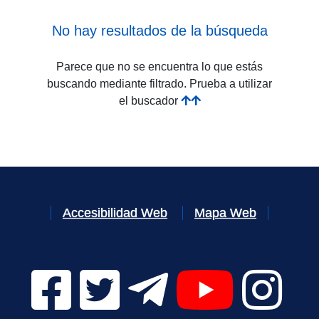
No hay resultados de la búsqueda
Parece que no se encuentra lo que estás
buscando mediante filtrado. Prueba a utilizar
el buscador
Accesibilidad Web
Mapa Web
Facebook Digital UVa (se abrirá en una nueva v
Twitter Digital UVa (se abrirá en una n
Telegram Digital UVa (se abr
YouTube Digital 
Instagr