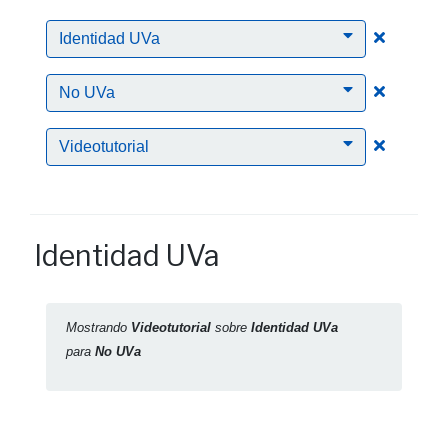
Clic para
Identidad UVa
Clic para
No UVa
Clic para
Videotutorial
Identidad UVa
Mostrando
Videotutorial
sobre
Identidad UVa
para
No UVa