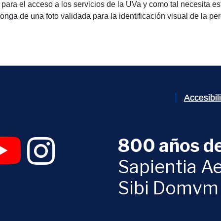
para el acceso a los servicios de la UVa y como tal necesita est
onga de una foto validada para la identificación visual de la pe
Accesibi
800 años de
 abrirá en una nueva ventana)
UVa (se abrirá en una nueva ventana)
am Digital UVa (se abrirá en una nueva ventana)
YouTube Digital UVa (se abrirá en una nueva ventana)
Instagram Digital UVa (se abrirá en una nueva 
Sapientia Ae
Sibi Domvm