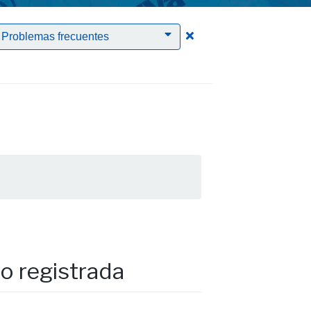
rrar el filtro PTGAS
Clic para borrar el filt
Problemas frecuentes
o registrada