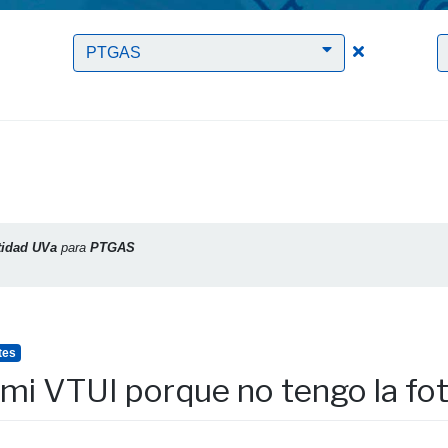
Clic para borrar el filtro Identidad UVa
Clic para bo
PTGAS
tidad UVa
para
PTGAS
tes
mi VTUI porque no tengo la fot