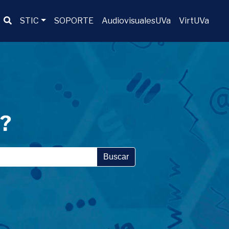
Buscador
STIC
SOPORTE
AudiovisualesUVa
VirtUVa
a?
Buscar