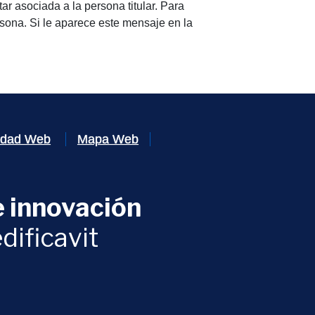
ar asociada a la persona titular. Para
rsona. Si le aparece este mensaje en la
lidad Web
Mapa Web
 innovación
ventana)
dificavit