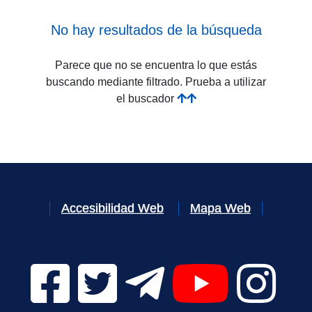
No hay resultados de la búsqueda
Parece que no se encuentra lo que estás
buscando mediante filtrado. Prueba a utilizar
el buscador
Accesibilidad Web
Mapa Web
Facebook Digital UVa (se abrirá en una nueva v
Twitter Digital UVa (se abrirá en una n
Telegram Digital UVa (se abr
YouTube Digital 
Instagr