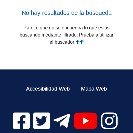
No hay resultados de la búsqueda
Parece que no se encuentra lo que estás
buscando mediante filtrado. Prueba a utilizar
el buscador
Accesibilidad Web
Mapa Web
Facebook Digital UVa (se abrirá en una nueva v
Twitter Digital UVa (se abrirá en una n
Telegram Digital UVa (se abr
YouTube Digital 
Instagr