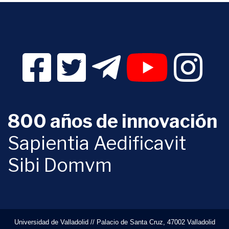
Facebook Digital UVa (se abrirá en una nueva v
Twitter Digital UVa (se abrirá en una n
Telegram Digital UVa (se abr
YouTube Digital 
Instagr
800 años de innovación
Sapientia Aedificavit
Sibi Domvm
Universidad de Valladolid // Palacio de Santa Cruz, 47002 Valladolid