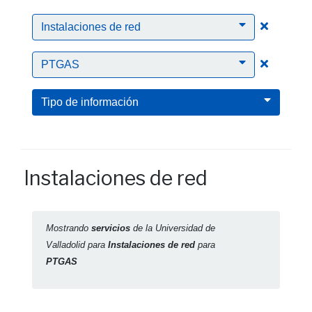
Clic para
Instalaciones de red
Clic para
PTGAS
Tipo de información
Instalaciones de red
Mostrando
servicios
de la Universidad de
Valladolid para
Instalaciones de red
para
PTGAS