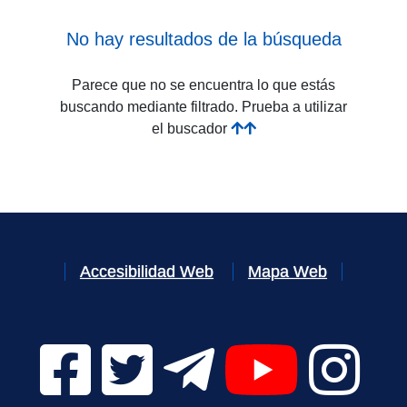
No hay resultados de la búsqueda
Parece que no se encuentra lo que estás
buscando mediante filtrado. Prueba a utilizar
el buscador
Accesibilidad Web
Mapa Web
Facebook Digital UVa (se abrirá en una nueva v
Twitter Digital UVa (se abrirá en una n
Telegram Digital UVa (se abr
YouTube Digital 
Instagr