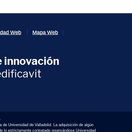
lidad Web
Mapa Web
 innovación
ventana)
dificavit
)
va de Universidad de Valladolid. La adquisición de algún
 de lo estrictamente contratado reservándose Universidad