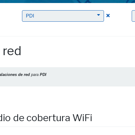
Clic para borrar el filtro Instalaciones de red
Clic para bor
PDI
 red
alaciones de red
para
PDI
dio de cobertura WiFi