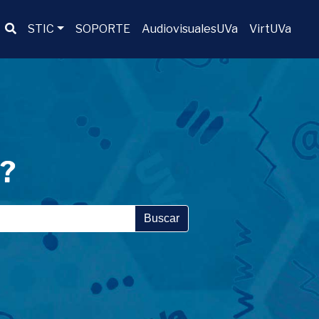
Buscador
STIC
SOPORTE
AudiovisualesUVa
VirtUVa
a?
Buscar