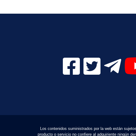
Facebook Digital UVa (se
Twitter Digital 
Telegr
Los contenidos suministrados por la web están sujetos a
producto o servicio no confiere al adquiriente ningún d