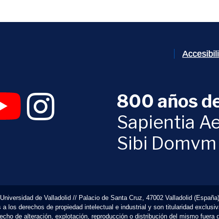
Accesibi
800 años de
 abrirá en una nueva ventana)
UVa (se abrirá en una nueva ventana)
am Digital UVa (se abrirá en una nueva ventana)
YouTube Digital UVa (se abrirá en una nueva ventana)
Instagram Digital UVa (se abrirá en una nueva 
Sapientia Ae
Sibi Domvm
Universidad de Valladolid // Palacio de Santa Cruz, 47002 Valladolid (España
 los derechos de propiedad intelectual e industrial y son titularidad exclusi
erecho de alteración, explotación, reproducción o distribución del mismo fuera