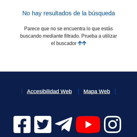
No hay resultados de la búsqueda
Parece que no se encuentra lo que estás
buscando mediante filtrado. Prueba a utilizar
el buscador
Accesibilidad Web
Mapa Web
Facebook Digital UVa (se abrirá en una nueva v
Twitter Digital UVa (se abrirá en una n
Telegram Digital UVa (se abr
YouTube Digital 
Instagr