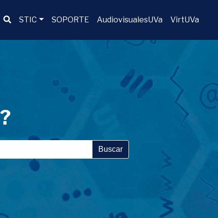
Buscador
STIC
SOPORTE
AudiovisualesUVa
VirtUVa
a?
Buscar