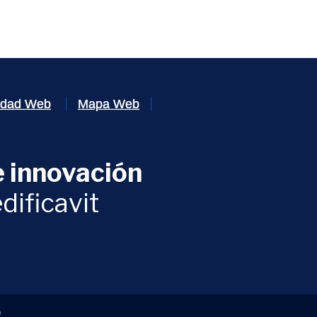
lidad Web
Mapa Web
 innovación
ventana)
dificavit
)