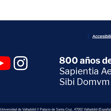
Accesibi
800 años de
 abrirá en una nueva ventana)
UVa (se abrirá en una nueva ventana)
am Digital UVa (se abrirá en una nueva ventana)
YouTube Digital UVa (se abrirá en una nueva ventana)
Instagram Digital UVa (se abrirá en una nueva 
Sapientia Ae
Sibi Domvm
Universidad de Valladolid // Palacio de Santa Cruz, 47002 Valladolid (España