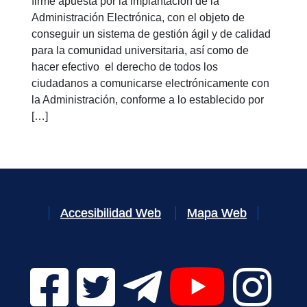
firme apuesta por la implantación de la
Administración Electrónica, con el objeto de
conseguir un sistema de gestión ágil y de calidad
para la comunidad universitaria, así como de
hacer efectivo el derecho de todos los
ciudadanos a comunicarse electrónicamente con
la Administración, conforme a lo establecido por
[…]
Accesibilidad Web
Mapa Web
Facebook Digital UVa (se abrirá en una nueva v
Twitter Digital UVa (se abrirá en una n
Telegram Digital UVa (se abr
YouTube Digital 
Instagr