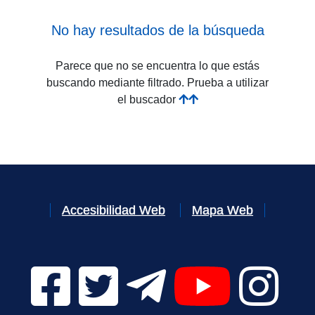
No hay resultados de la búsqueda
Parece que no se encuentra lo que estás
buscando mediante filtrado. Prueba a utilizar
el buscador
Accesibilidad Web
Mapa Web
Facebook Digital UVa (se abrirá en una nueva v
Twitter Digital UVa (se abrirá en una n
Telegram Digital UVa (se abr
YouTube Digital 
Instagr