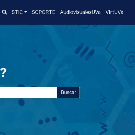
Buscador
STIC
SOPORTE
AudiovisualesUVa
VirtUVa
a?
Buscar