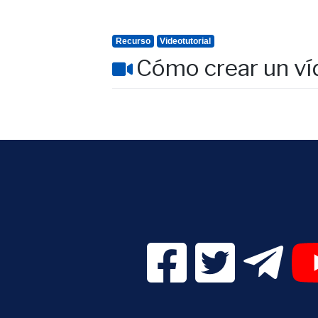
Recurso
Videotutorial
Cómo crear un ví
Facebook Digital UVa (se
Twitter Digital 
Telegr