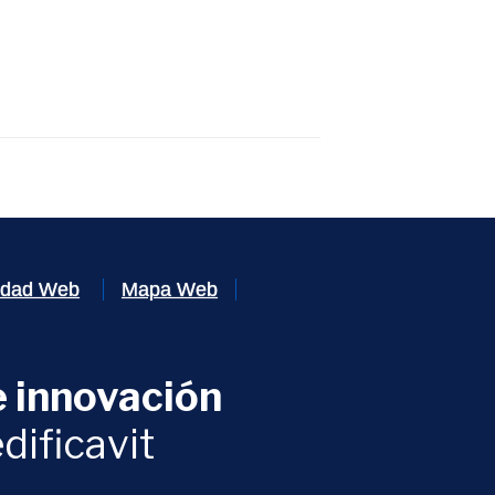
lidad Web
Mapa Web
 innovación
ventana)
dificavit