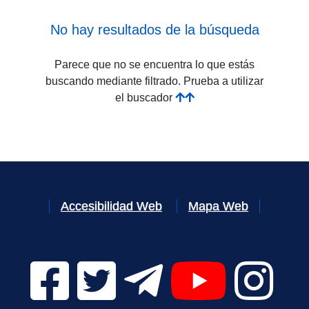
No hay resultados de la búsqueda
Parece que no se encuentra lo que estás
buscando mediante filtrado. Prueba a utilizar
el buscador
Accesibilidad Web
Mapa Web
Facebook Digital UVa (se abrirá en una nueva v
Twitter Digital UVa (se abrirá en una n
Telegram Digital UVa (se abr
YouTube Digital 
Instagr