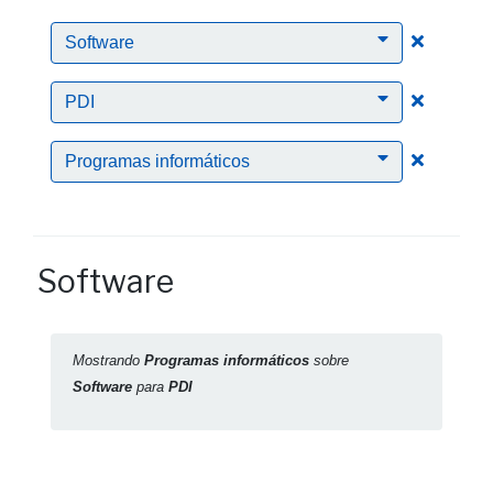
Clic para
Software
Clic para
PDI
Clic para
Programas informáticos
Software
Mostrando
Programas informáticos
sobre
Software
para
PDI