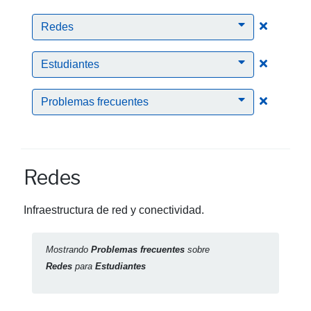
Clic para
Redes
Clic para
Estudiantes
Clic para
Problemas frecuentes
Redes
Infraestructura de red y conectividad.
Mostrando
Problemas frecuentes
sobre
Redes
para
Estudiantes