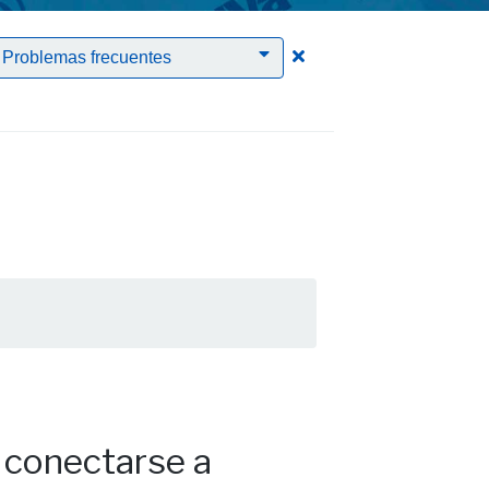
rrar el filtro PTGAS
Clic para borrar el filt
Problemas frecuentes
 conectarse a