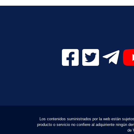
Facebook Digital UVa (se
Twitter Digital 
Telegr
Los contenidos suministrados por la web están sujetos a
producto o servicio no confiere al adquiriente ningún d
de 