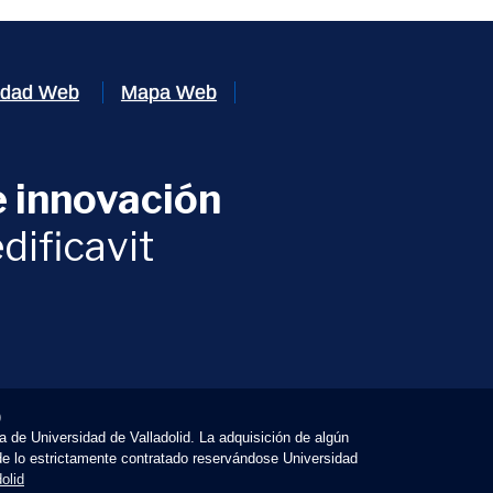
lidad Web
Mapa Web
 innovación
ventana)
dificavit
)
va de Universidad de Valladolid. La adquisición de algún
 de lo estrictamente contratado reservándose Universidad
olid