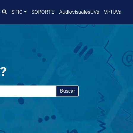
Buscador
STIC
SOPORTE
AudiovisualesUVa
VirtUVa
a?
Buscar