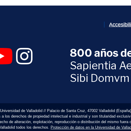
Accesibi
800 años de
 abrirá en una nueva ventana)
UVa (se abrirá en una nueva ventana)
am Digital UVa (se abrirá en una nueva ventana)
YouTube Digital UVa (se abrirá en una nueva ventana)
Instagram Digital UVa (se abrirá en una nueva 
Sapientia Ae
Sibi Domvm
Universidad de Valladolid // Palacio de Santa Cruz, 47002 Valladolid (España
 los derechos de propiedad intelectual e industrial y son titularidad exclusi
erecho de alteración, explotación, reproducción o distribución del mismo fuera
Valladolid todos los derechos.
Protección de datos en la Universidad de Vallad