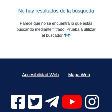
No hay resultados de la búsqueda
Parece que no se encuentra lo que estás
buscando mediante filtrado. Prueba a utilizar
el buscador
Accesibilidad Web
Mapa Web
Facebook Digital UVa (se abrirá en una nueva v
Twitter Digital UVa (se abrirá en una n
Telegram Digital UVa (se abr
YouTube Digital 
Instagr