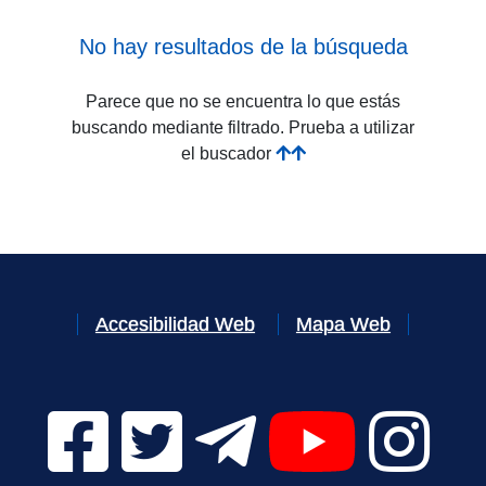
No hay resultados de la búsqueda
Parece que no se encuentra lo que estás
buscando mediante filtrado. Prueba a utilizar
el buscador
Accesibilidad Web
Mapa Web
Facebook Digital UVa (se abrirá en una nueva v
Twitter Digital UVa (se abrirá en una n
Telegram Digital UVa (se abr
YouTube Digital 
Instagr