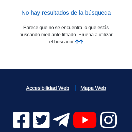
No hay resultados de la búsqueda
Parece que no se encuentra lo que estás
buscando mediante filtrado. Prueba a utilizar
el buscador
Accesibilidad Web
Mapa Web
Facebook Digital UVa (se abrirá en una nueva v
Twitter Digital UVa (se abrirá en una n
Telegram Digital UVa (se abr
YouTube Digital 
Instagr