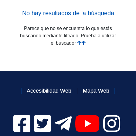
No hay resultados de la búsqueda
Parece que no se encuentra lo que estás
buscando mediante filtrado. Prueba a utilizar
el buscador
Accesibilidad Web
Mapa Web
Facebook Digital UVa (se abrirá en una nueva v
Twitter Digital UVa (se abrirá en una n
Telegram Digital UVa (se abr
YouTube Digital 
Instagr