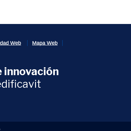
lidad Web
Mapa Web
 innovación
ventana)
dificavit
)