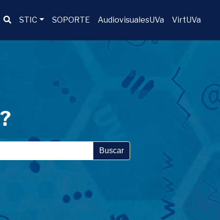
Buscador
STIC
SOPORTE
AudiovisualesUVa
VirtUVa
a?
Buscar