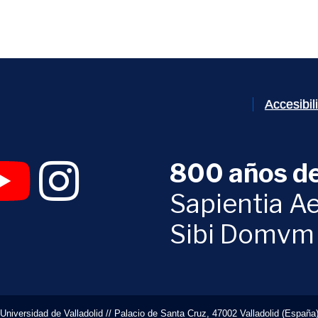
Accesibi
800 años de
 abrirá en una nueva ventana)
UVa (se abrirá en una nueva ventana)
am Digital UVa (se abrirá en una nueva ventana)
YouTube Digital UVa (se abrirá en una nueva ventana)
Instagram Digital UVa (se abrirá en una nueva 
Sapientia Ae
Sibi Domvm
Universidad de Valladolid // Palacio de Santa Cruz, 47002 Valladolid (España