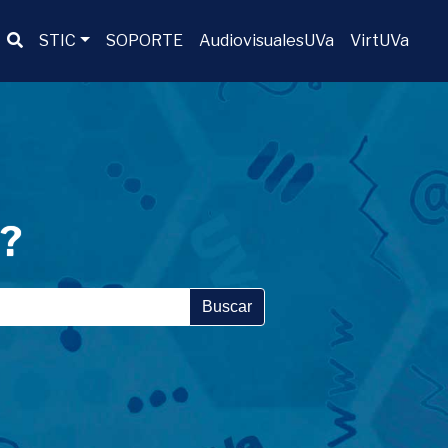
Buscador
STIC
SOPORTE
AudiovisualesUVa
VirtUVa
a?
Buscar