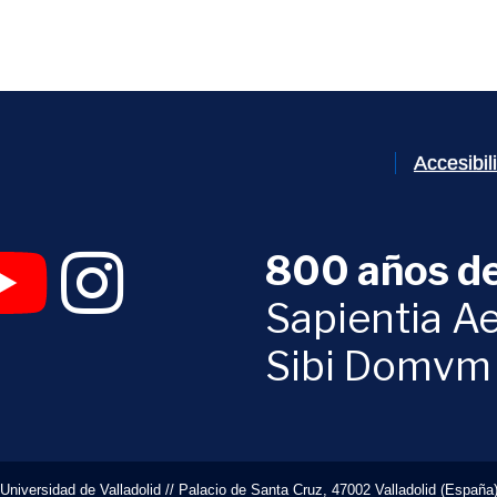
Accesibi
800 años de
 abrirá en una nueva ventana)
UVa (se abrirá en una nueva ventana)
am Digital UVa (se abrirá en una nueva ventana)
YouTube Digital UVa (se abrirá en una nueva ventana)
Instagram Digital UVa (se abrirá en una nueva 
Sapientia Ae
Sibi Domvm
Universidad de Valladolid // Palacio de Santa Cruz, 47002 Valladolid (España