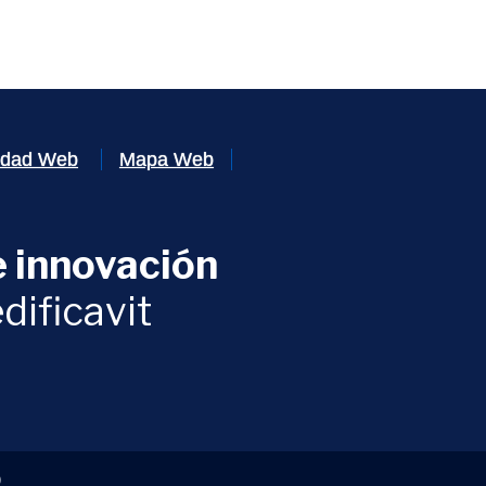
lidad Web
Mapa Web
 innovación
ventana)
dificavit
)