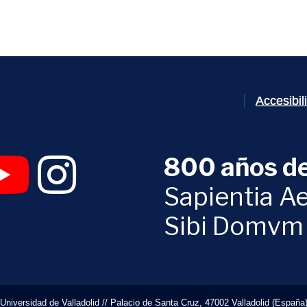
Accesibi
800 años de
 abrirá en una nueva ventana)
UVa (se abrirá en una nueva ventana)
am Digital UVa (se abrirá en una nueva ventana)
YouTube Digital UVa (se abrirá en una nueva ventana)
Instagram Digital UVa (se abrirá en una nueva 
Sapientia Ae
Sibi Domvm
Universidad de Valladolid // Palacio de Santa Cruz, 47002 Valladolid (España