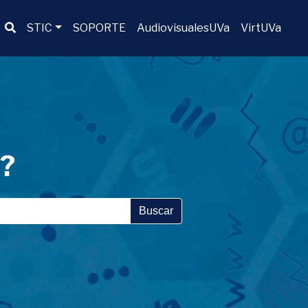
Buscador
STIC
SOPORTE
AudiovisualesUVa
VirtUVa
a?
Buscar