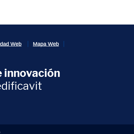
lidad Web
Mapa Web
 innovación
ventana)
dificavit
)