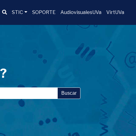
Buscador
STIC
SOPORTE
AudiovisualesUVa
VirtUVa
a?
Buscar