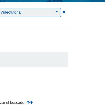
Clic para borrar el filtro
Videotutorial
izar el buscador