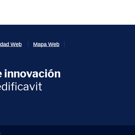
lidad Web
Mapa Web
 innovación
ventana)
dificavit
)