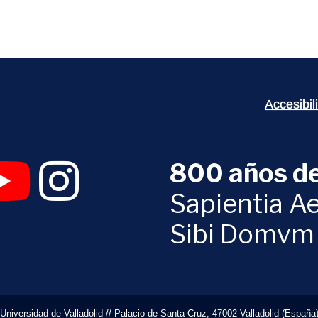
Accesibi
800 años de
 abrirá en una nueva ventana)
UVa (se abrirá en una nueva ventana)
am Digital UVa (se abrirá en una nueva ventana)
YouTube Digital UVa (se abrirá en una nueva ventana)
Instagram Digital UVa (se abrirá en una nueva 
Sapientia Ae
Sibi Domvm
Universidad de Valladolid // Palacio de Santa Cruz, 47002 Valladolid (España