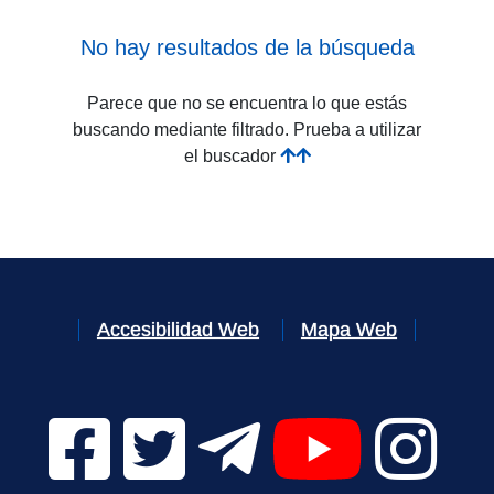
No hay resultados de la búsqueda
Parece que no se encuentra lo que estás
buscando mediante filtrado. Prueba a utilizar
el buscador
Accesibilidad Web
Mapa Web
Facebook Digital UVa (se abrirá en una nueva v
Twitter Digital UVa (se abrirá en una n
Telegram Digital UVa (se abr
YouTube Digital 
Instagr