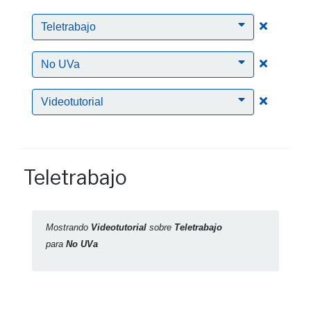
Clic para
Teletrabajo
Clic para
No UVa
Clic para
Videotutorial
Teletrabajo
Mostrando
Videotutorial
sobre
Teletrabajo
para
No UVa