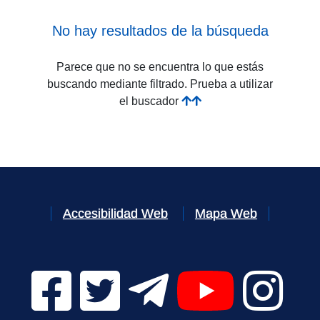
No hay resultados de la búsqueda
Parece que no se encuentra lo que estás
buscando mediante filtrado. Prueba a utilizar
el buscador
Accesibilidad Web
Mapa Web
Facebook Digital UVa (se abrirá en una nueva v
Twitter Digital UVa (se abrirá en una n
Telegram Digital UVa (se abr
YouTube Digital 
Instagr