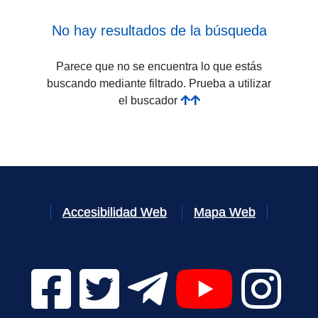
No hay resultados de la búsqueda
Parece que no se encuentra lo que estás
buscando mediante filtrado. Prueba a utilizar
el buscador
Accesibilidad Web
Mapa Web
Facebook Digital UVa (se abrirá en una nueva v
Twitter Digital UVa (se abrirá en una n
Telegram Digital UVa (se abr
YouTube Digital 
Instagr