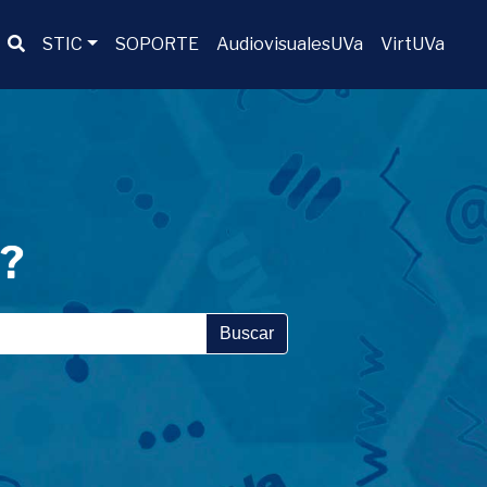
Buscador
STIC
SOPORTE
AudiovisualesUVa
VirtUVa
a?
Buscar