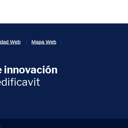
lidad Web
Mapa Web
 innovación
ventana)
dificavit
)