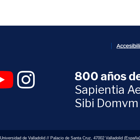
Accesibi
800 años de
 abrirá en una nueva ventana)
UVa (se abrirá en una nueva ventana)
am Digital UVa (se abrirá en una nueva ventana)
YouTube Digital UVa (se abrirá en una nueva ventana)
Instagram Digital UVa (se abrirá en una nueva 
Sapientia Ae
Sibi Domvm
Universidad de Valladolid // Palacio de Santa Cruz, 47002 Valladolid (España