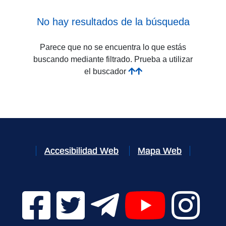
No hay resultados de la búsqueda
Parece que no se encuentra lo que estás
buscando mediante filtrado. Prueba a utilizar
el buscador
Accesibilidad Web
Mapa Web
Facebook Digital UVa (se abrirá en una nueva v
Twitter Digital UVa (se abrirá en una n
Telegram Digital UVa (se abr
YouTube Digital 
Instagr