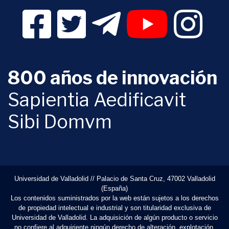
Facebook Digital UVa (se abrirá en una nueva v
Twitter Digital UVa (se abrirá en una n
Telegram Digital UVa (se abr
YouTube Digital 
Instagr
800 años de innovación
Sapientia Aedificavit
Sibi Domvm
Universidad de Valladolid // Palacio de Santa Cruz, 47002 Valladolid
(España)
Los contenidos suministrados por la web están sujetos a los derechos
de propiedad intelectual e industrial y son titularidad exclusiva de
Universidad de Valladolid. La adquisición de algún producto o servicio
no confiere al adquiriente ningún derecho de alteración, explotación,