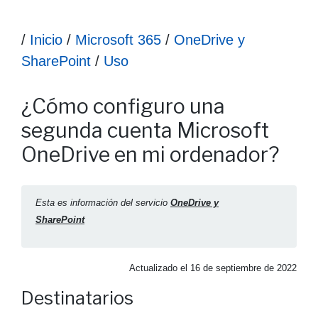
Ruta hasta la información
/
Inicio
/
Microsoft 365
/
OneDrive y
SharePoint
/
Uso
Información ¿Cómo configuro una segunda cuenta Microso
¿Cómo configuro una
segunda cuenta Microsoft
OneDrive en mi ordenador?
Esta es información del servicio
OneDrive y
SharePoint
Actualizado el
16 de septiembre de 2022
Destinatarios