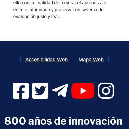
ello con la finalidad de mejorar el aprendizaje
entre el alumnado y preservar un sistema de
evaluación justo y leal.
Accesibilidad Web
Mapa Web
Facebook Digital UVa (se abrirá en una nueva v
Twitter Digital UVa (se abrirá en una n
Telegram Digital UVa (se abr
YouTube Digital 
Instagr
800 años de innovación