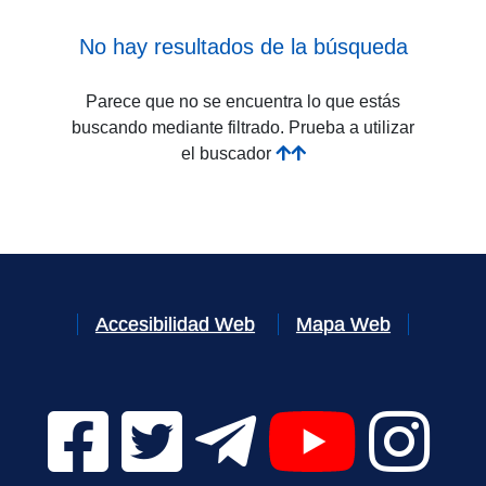
No hay resultados de la búsqueda
Parece que no se encuentra lo que estás
buscando mediante filtrado. Prueba a utilizar
el buscador
Accesibilidad Web
Mapa Web
Facebook Digital UVa (se abrirá en una nueva v
Twitter Digital UVa (se abrirá en una n
Telegram Digital UVa (se abr
YouTube Digital 
Instagr