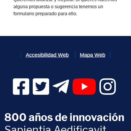
alguna propuesta o sugerencia tenemos un
formulario preparado para ello.
Accesibilidad Web
Mapa Web
Facebook Digital UVa (se abrirá en una nueva v
Twitter Digital UVa (se abrirá en una n
Telegram Digital UVa (se abr
YouTube Digital 
Instagr
800 años de innovación
Sapientia Aedificavit