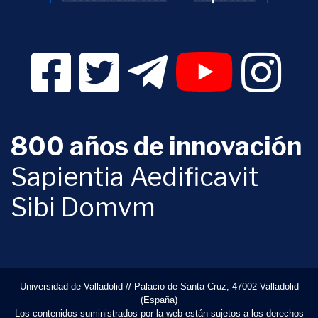
Facebook Digital UVa (se abrirá en una nueva v
Twitter Digital UVa (se abrirá en una n
Telegram Digital UVa (se abr
YouTube Digital 
Instagr
800 años de innovación
Sapientia Aedificavit
Sibi Domvm
Universidad de Valladolid // Palacio de Santa Cruz, 47002 Valladolid
(España)
Los contenidos suministrados por la web están sujetos a los derechos