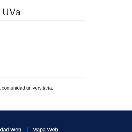
s UVa
 comunidad universitaria.
lidad Web
Mapa Web