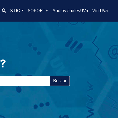
Buscador
STIC
SOPORTE
AudiovisualesUVa
VirtUVa
a?
Buscar