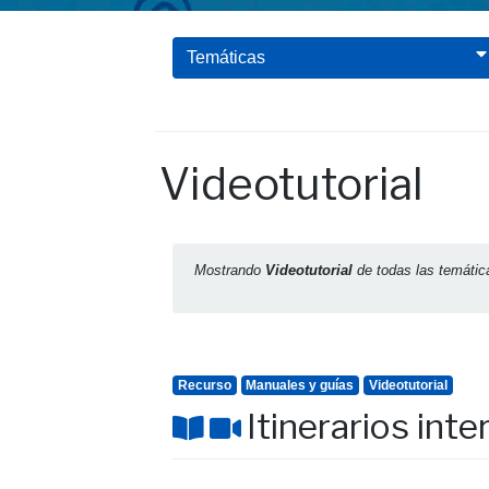
Temáticas
Videotutorial
Mostrando
Videotutorial
de todas las temáti
Recurso
Manuales y guías
Videotutorial
Itinerarios int