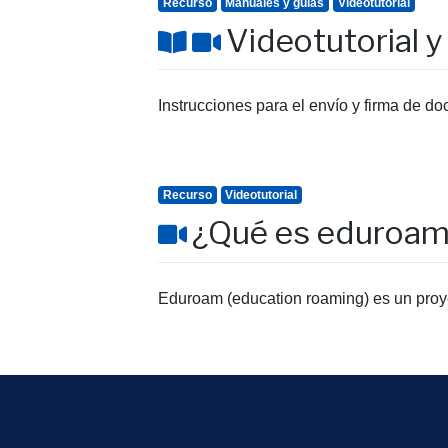
Recurso
Manuales y guías
Videotutorial
Videotutorial 
Instrucciones para el envío y firma de d
Recurso
Videotutorial
¿Qué es eduroa
Eduroam (education roaming) es un proye