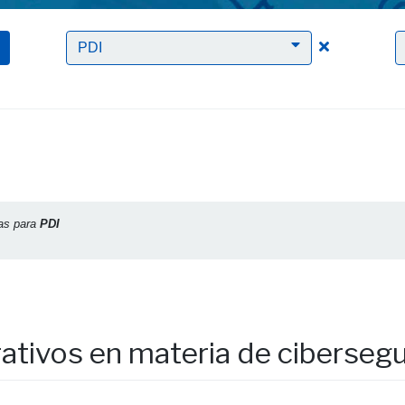
Clic para bor
PDI
cas para
PDI
erativos en materia de ciberseg