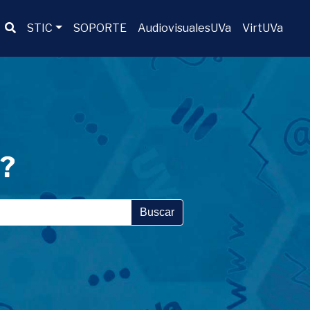
Buscador
STIC
SOPORTE
AudiovisualesUVa
VirtUVa
a?
Buscar