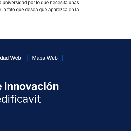
la universidad por lo que necesita unas
víe la foto que desea que aparezca en la
lidad Web
Mapa Web
 innovación
ventana)
dificavit