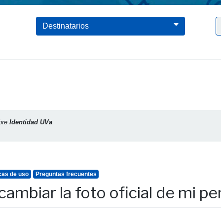
Clic para borrar el filtro Identidad UVa
Destinatarios
bre
Identidad UVa
cas de uso
Preguntas frecuentes
ambiar la foto oficial de mi per