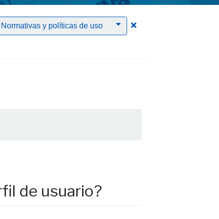
Clic para borrar el filtr
Normativas y políticas de uso
fil de usuario?