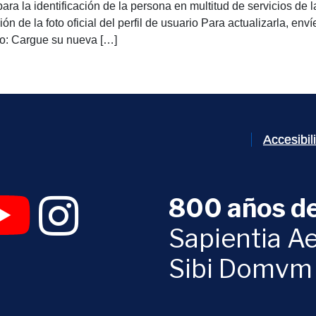
para la identificación de la persona en multitud de servicios de 
ón de la foto oficial del perfil de usuario Para actualizarla, en
to: Cargue su nueva […]
Accesibi
800 años de
 abrirá en una nueva ventana)
UVa (se abrirá en una nueva ventana)
am Digital UVa (se abrirá en una nueva ventana)
YouTube Digital UVa (se abrirá en una nueva ventana)
Instagram Digital UVa (se abrirá en una nueva 
Sapientia Ae
Sibi Domvm