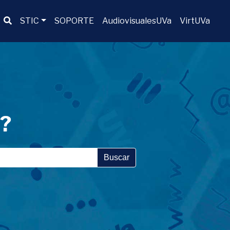
Buscador
STIC
SOPORTE
AudiovisualesUVa
VirtUVa
a?
Buscar