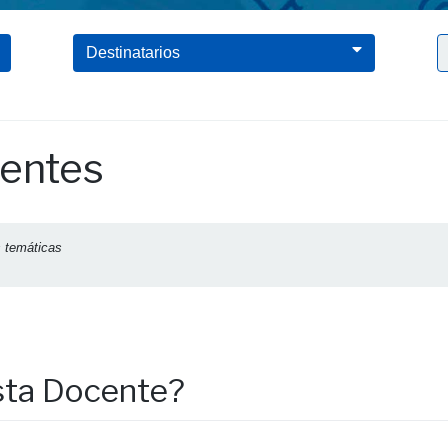
Destinatarios
uentes
s temáticas
sta Docente?