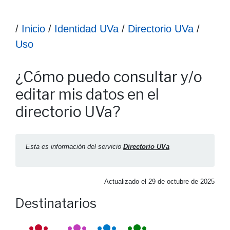
Ruta hasta la información
/
Inicio
/
Identidad UVa
/
Directorio UVa
/
Uso
Información ¿Cómo puedo consultar y/o editar mis datos en
¿Cómo puedo consultar y/o
editar mis datos en el
directorio UVa?
Esta es información del servicio
Directorio UVa
Actualizado el
29 de octubre de 2025
Destinatarios