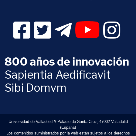
Facebook Digital UVa (se abrirá en una nueva v
Twitter Digital UVa (se abrirá en una n
Telegram Digital UVa (se abr
YouTube Digital 
Instagr
800 años de innovación
Sapientia Aedificavit
Sibi Domvm
Universidad de Valladolid // Palacio de Santa Cruz, 47002 Valladolid
(España)
Los contenidos suministrados por la web están sujetos a los derechos