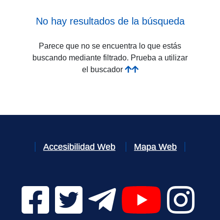
No hay resultados de la búsqueda
Parece que no se encuentra lo que estás
buscando mediante filtrado. Prueba a utilizar
el buscador
Accesibilidad Web
Mapa Web
Facebook Digital UVa (se abrirá en una nueva v
Twitter Digital UVa (se abrirá en una n
Telegram Digital UVa (se abr
YouTube Digital 
Instagr