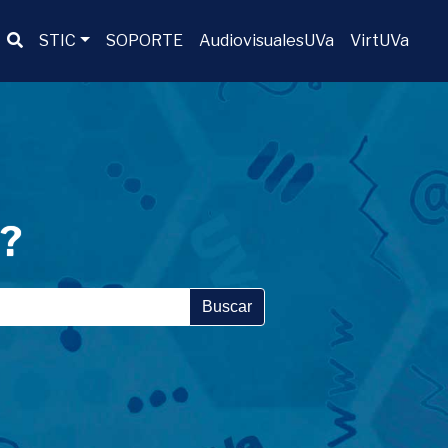
Buscador
STIC
SOPORTE
AudiovisualesUVa
VirtUVa
a?
Buscar