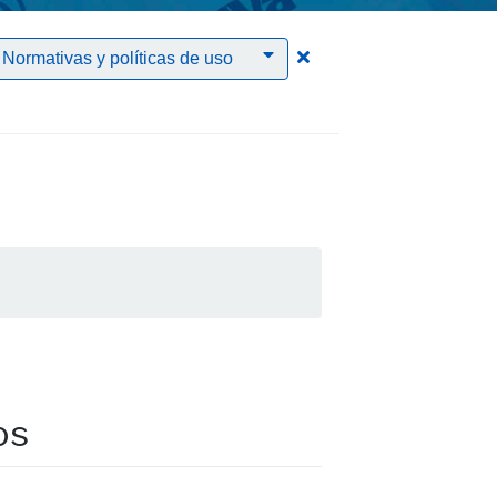
rar el filtro PDI
Clic para borrar el filtr
Normativas y políticas de uso
os