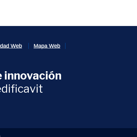
lidad Web
Mapa Web
 innovación
ventana)
dificavit
)