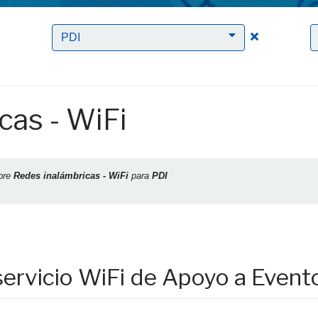
Clic para borrar el filtro Redes inalámbricas - WiFi
Clic para bor
PDI
cas - WiFi
bre
Redes inalámbricas - WiFi
para
PDI
servicio WiFi de Apoyo a Event