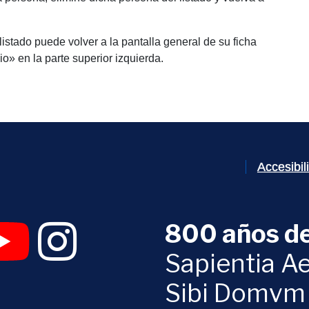
istado puede volver a la pantalla general de su ficha
o» en la parte superior izquierda.
Accesibi
800 años de
 abrirá en una nueva ventana)
UVa (se abrirá en una nueva ventana)
am Digital UVa (se abrirá en una nueva ventana)
YouTube Digital UVa (se abrirá en una nueva ventana)
Instagram Digital UVa (se abrirá en una nueva 
Sapientia Ae
Sibi Domvm