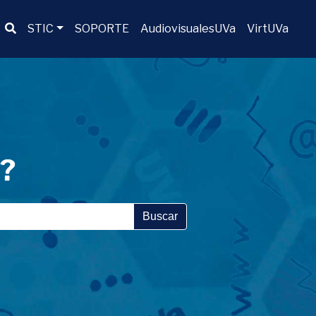
Buscador
STIC
SOPORTE
AudiovisualesUVa
VirtUVa
a?
Buscar