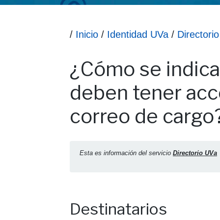
Ruta hasta la información
/
Inicio
/
Identidad UVa
/
Directori
Información ¿Cómo se indica qué personas
¿Cómo se indica
deben tener acc
correo de cargo
Esta es información del servicio
Directorio UVa
Destinatarios