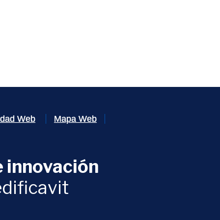
lidad Web
Mapa Web
 innovación
ventana)
dificavit